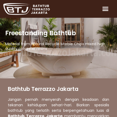
Freestanding Bathtub
Material from Natural Recycle Marble Chips mixed high
quality polyester resins
Bathtub Terrazzo Jakarta
Jangan pernah menyerah dengan keadaan dan
tekanan kehidupan sehari-hari. Biarkan spesialis
bathtub yang terlatih serta berpengetahuan luas di
Bathtub Terrazzo Jakarta
membantu mencairkan