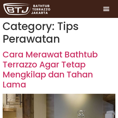
Category:
Tips
Perawatan
Cara Merawat Bathtub
Terrazzo Agar Tetap
Mengkilap dan Tahan
Lama