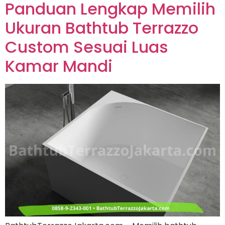
Panduan Lengkap Memilih
Ukuran Bathtub Terrazzo
Custom Sesuai Luas
Kamar Mandi