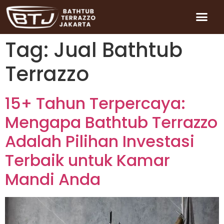
Tag:
Jual Bathtub
Terrazzo
15+ Tahun Terpercaya:
Mengapa Bathtub Terrazzo
Adalah Pilihan Investasi
Terbaik untuk Kamar
Mandi Anda