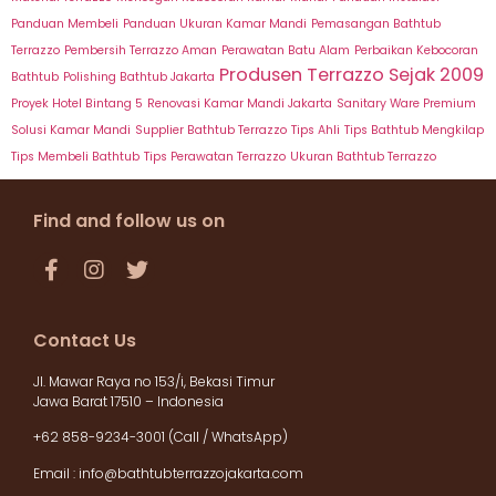
Panduan Membeli
Panduan Ukuran Kamar Mandi
Pemasangan Bathtub
Terrazzo
Pembersih Terrazzo Aman
Perawatan Batu Alam
Perbaikan Kebocoran
Produsen Terrazzo Sejak 2009
Bathtub
Polishing Bathtub Jakarta
Proyek Hotel Bintang 5
Renovasi Kamar Mandi Jakarta
Sanitary Ware Premium
Solusi Kamar Mandi
Supplier Bathtub Terrazzo
Tips Ahli
Tips Bathtub Mengkilap
Tips Membeli Bathtub
Tips Perawatan Terrazzo
Ukuran Bathtub Terrazzo
Find and follow us on
Contact Us
Jl. Mawar Raya no 153/i, Bekasi Timur
Jawa Barat 17510 – Indonesia
+62 858-9234-3001 (Call / WhatsApp)
Email :
info@bathtubterrazzojakarta.com