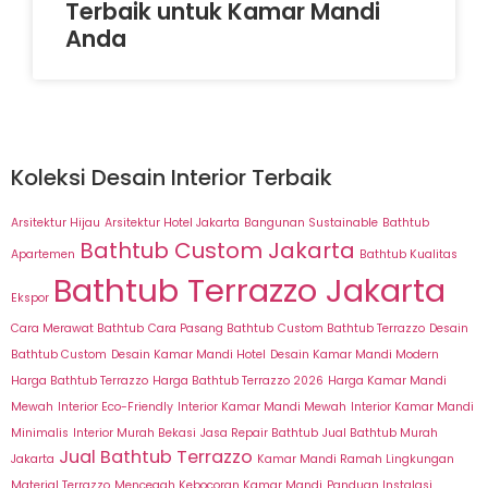
Terbaik untuk Kamar Mandi
Anda
Koleksi Desain Interior Terbaik
Arsitektur Hijau
Arsitektur Hotel Jakarta
Bangunan Sustainable
Bathtub
Bathtub Custom Jakarta
Apartemen
Bathtub Kualitas
Bathtub Terrazzo Jakarta
Ekspor
Cara Merawat Bathtub
Cara Pasang Bathtub
Custom Bathtub Terrazzo
Desain
Bathtub Custom
Desain Kamar Mandi Hotel
Desain Kamar Mandi Modern
Harga Bathtub Terrazzo
Harga Bathtub Terrazzo 2026
Harga Kamar Mandi
Mewah
Interior Eco-Friendly
Interior Kamar Mandi Mewah
Interior Kamar Mandi
Minimalis
Interior Murah Bekasi
Jasa Repair Bathtub
Jual Bathtub Murah
Jual Bathtub Terrazzo
Jakarta
Kamar Mandi Ramah Lingkungan
Material Terrazzo
Mencegah Kebocoran Kamar Mandi
Panduan Instalasi