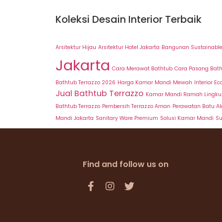
Koleksi Desain Interior Terbaik
Arsitektur Hijau
Arsitektur Hotel Jakarta
Bangunan Sustainabl
Jakarta
Cara Merawat Bathtub
Cara Pasang Bat
Bathtub Terrazzo 2026
Harga Kamar Mandi Mewah
Interior Ec
Jual Bathtub Terrazzo
Kamar Mandi Ramah Lingk
Bathtub Terrazzo
Pembersih Terrazzo Aman
Perawatan Batu A
Mandi Jakarta
Sanitary Ware Premium
Solusi Kamar Mandi
Su
Find and follow us on