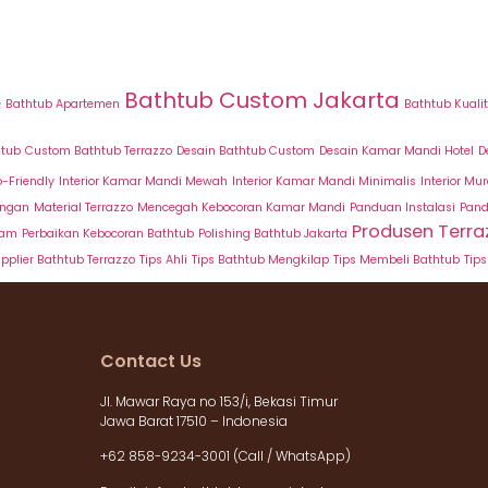
Bathtub Custom Jakarta
e
Bathtub Apartemen
Bathtub Kuali
htub
Custom Bathtub Terrazzo
Desain Bathtub Custom
Desain Kamar Mandi Hotel
D
o-Friendly
Interior Kamar Mandi Mewah
Interior Kamar Mandi Minimalis
Interior Mu
ungan
Material Terrazzo
Mencegah Kebocoran Kamar Mandi
Panduan Instalasi
Pand
Produsen Terra
lam
Perbaikan Kebocoran Bathtub
Polishing Bathtub Jakarta
pplier Bathtub Terrazzo
Tips Ahli
Tips Bathtub Mengkilap
Tips Membeli Bathtub
Tip
Contact Us
Jl. Mawar Raya no 153/i, Bekasi Timur
Jawa Barat 17510 – Indonesia
+62 858-9234-3001 (Call / WhatsApp)