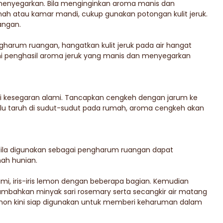
menyegarkan. Bila menginginkan aroma manis dan
ah atau kamar mandi, cukup gunakan potongan kulit jeruk.
uangan.
ngharum ruangan, hangatkan kulit jeruk pada air hangat
lami penghasil aroma jeruk yang manis dan menyegarkan
 kesegaran alami. Tancapkan cengkeh dengan jarum ke
lalu taruh di sudut-sudut pada rumah, aroma cengkeh akan
la digunakan sebagai pengharum ruangan dapat
ah hunian.
mi, iris-iris lemon dengan beberapa bagian. Kemudian
ambahkan minyak sari rosemary serta secangkir air matang
mon kini siap digunakan untuk memberi keharuman dalam