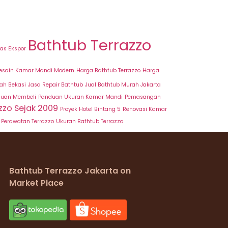
Bathtub Terrazzo
tas Ekspor
esain Kamar Mandi Modern
Harga Bathtub Terrazzo
Harga
rah Bekasi
Jasa Repair Bathtub
Jual Bathtub Murah Jakarta
uan Membeli
Panduan Ukuran Kamar Mandi
Pemasangan
zzo Sejak 2009
Proyek Hotel Bintang 5
Renovasi Kamar
s Perawatan Terrazzo
Ukuran Bathtub Terrazzo
Bathtub Terrazzo Jakarta on
Market Place