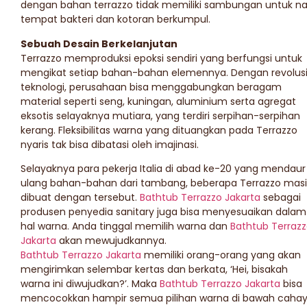
dengan bahan terrazzo tidak memiliki sambungan untuk na
tempat bakteri dan kotoran berkumpul.
Sebuah Desain Berkelanjutan
Terrazzo memproduksi epoksi sendiri yang berfungsi untuk
mengikat setiap bahan-bahan elemennya. Dengan revolus
teknologi, perusahaan bisa menggabungkan beragam
material seperti seng, kuningan, aluminium serta agregat
eksotis selayaknya mutiara, yang terdiri serpihan-serpihan
kerang. Fleksibilitas warna yang dituangkan pada Terrazzo
nyaris tak bisa dibatasi oleh imajinasi.
Selayaknya para pekerja Italia di abad ke-20 yang mendaur
ulang bahan-bahan dari tambang, beberapa Terrazzo mas
dibuat dengan tersebut.
Bathtub Terrazzo Jakarta
sebagai
produsen penyedia sanitary juga bisa menyesuaikan dalam
hal warna. Anda tinggal memilih warna dan
Bathtub Terraz
Jakarta
akan mewujudkannya.
Bathtub Terrazzo Jakarta
memiliki orang-orang yang akan
mengirimkan selembar kertas dan berkata, ‘Hei, bisakah
warna ini diwujudkan?’. Maka
Bathtub Terrazzo Jakarta
bisa
mencocokkan hampir semua pilihan warna di bawah caha