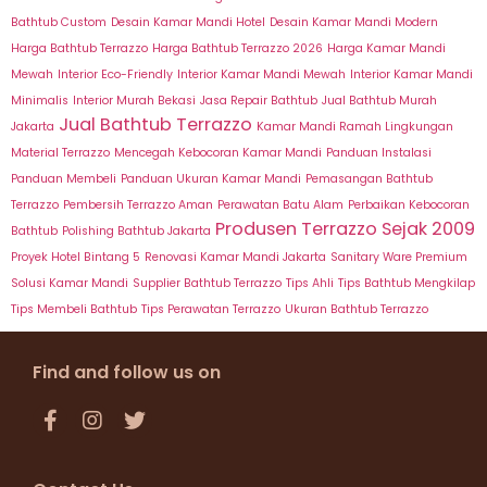
Bathtub Custom
Desain Kamar Mandi Hotel
Desain Kamar Mandi Modern
Harga Bathtub Terrazzo
Harga Bathtub Terrazzo 2026
Harga Kamar Mandi
Mewah
Interior Eco-Friendly
Interior Kamar Mandi Mewah
Interior Kamar Mandi
Minimalis
Interior Murah Bekasi
Jasa Repair Bathtub
Jual Bathtub Murah
Jual Bathtub Terrazzo
Jakarta
Kamar Mandi Ramah Lingkungan
Material Terrazzo
Mencegah Kebocoran Kamar Mandi
Panduan Instalasi
Panduan Membeli
Panduan Ukuran Kamar Mandi
Pemasangan Bathtub
Terrazzo
Pembersih Terrazzo Aman
Perawatan Batu Alam
Perbaikan Kebocoran
Produsen Terrazzo Sejak 2009
Bathtub
Polishing Bathtub Jakarta
Proyek Hotel Bintang 5
Renovasi Kamar Mandi Jakarta
Sanitary Ware Premium
Solusi Kamar Mandi
Supplier Bathtub Terrazzo
Tips Ahli
Tips Bathtub Mengkilap
Tips Membeli Bathtub
Tips Perawatan Terrazzo
Ukuran Bathtub Terrazzo
Find and follow us on